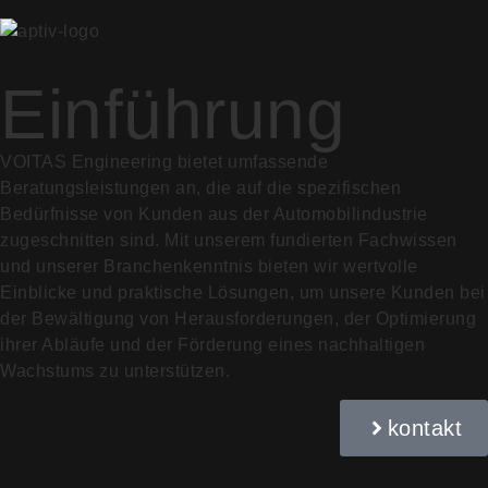
Einführung
VOITAS Engineering bietet umfassende
Beratungsleistungen an, die auf die spezifischen
Bedürfnisse von Kunden aus der Automobilindustrie
zugeschnitten sind. Mit unserem fundierten Fachwissen
und unserer Branchenkenntnis bieten wir wertvolle
Einblicke und praktische Lösungen, um unsere Kunden bei
der Bewältigung von Herausforderungen, der Optimierung
ihrer Abläufe und der Förderung eines nachhaltigen
Wachstums zu unterstützen.
kontakt