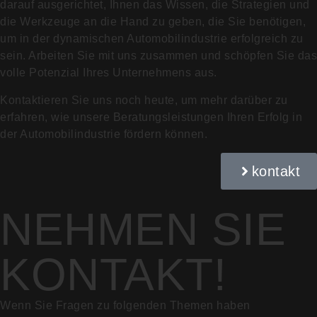
darauf ausgerichtet, Ihnen das Wissen, die Strategien und
die Werkzeuge an die Hand zu geben, die Sie benötigen,
um in der dynamischen Automobilindustrie erfolgreich zu
sein. Arbeiten Sie mit uns zusammen und schöpfen Sie das
volle Potenzial Ihres Unternehmens aus.
Kontaktieren Sie uns noch heute, um mehr darüber zu
erfahren, wie unsere Beratungsleistungen Ihren Erfolg in
der Automobilindustrie fördern können.
kontakt
NEHMEN SIE
KONTAKT!
Wenn Sie Fragen zu folgenden Themen haben