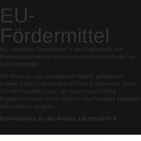
EU-
Fördermittel
Als innovativer Dienstleister in der Entwicklung von
Bordnetzsystemen für die Automobilindustrie erhalten wir
EU-Fördermittel.
Wir führen ein aus europäischen Mitteln gefördertes
Projekt „Export Expansion of VOITAS Engineering“ durch.
Ziel des Projektes ist es, den Export von VOITAS
Engineering durch die im Rahmen des Projektes geplanten
Aktivitäten zu steigern.
EU-Förderung für das Projekt: 138 805,00 PLN