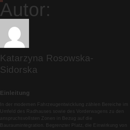
Autor:
Katarzyna Rosowska-
Sidorska
Einleitung
In der modernen Fahrzeugentwicklung zählen Bereiche im
Umfeld des Radhauses sowie des Vorderwagens zu den
anspruchsvollsten Zonen in Bezug auf die
Bauraumintegration. Begrenzter Platz, die Einwirkung von