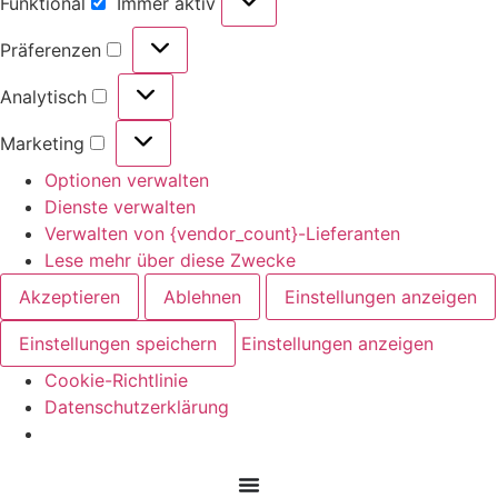
Funktional
Immer aktiv
Funktional
Präferenzen
Präferenzen
Analytisch
Analytisch
Marketing
Marketing
Optionen verwalten
Dienste verwalten
Verwalten von {vendor_count}-Lieferanten
Lese mehr über diese Zwecke
Akzeptieren
Ablehnen
Einstellungen anzeigen
Einstellungen speichern
Einstellungen anzeigen
Cookie-Richtlinie
Datenschutzerklärung
Zum
Inhalt