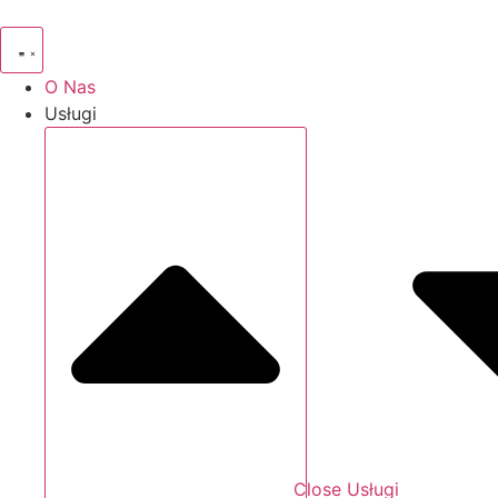
Przejdź
do
treści
O Nas
Usługi
Close Usługi