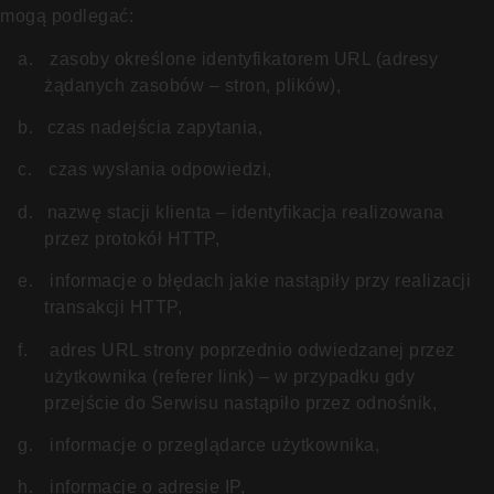
mogą podlegać:
a.
zasoby określone identyfikatorem URL (adresy
żądanych zasobów – stron, plików),
b.
czas nadejścia zapytania,
c.
czas wysłania odpowiedzi,
d.
nazwę stacji klienta – identyfikacja realizowana
przez protokół HTTP,
e.
informacje o błędach jakie nastąpiły przy realizacji
transakcji HTTP,
f.
adres URL strony poprzednio odwiedzanej przez
użytkownika (referer link) – w przypadku gdy
przejście do Serwisu nastąpiło przez odnośnik,
g.
informacje o przeglądarce użytkownika,
h.
informacje o adresie IP,