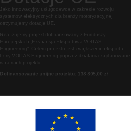
Jako innowacyjny usługodawca w zakresie rozwoju
systemów elektrycznych dla branży motoryzacyjnej
otrzymujemy dotacje UE.
Realizujemy projekt dofinansowany z Funduszy
Europejskich „Ekspansja Eksportowa VOITAS
Engineering”. Celem projektu jest zwiększenie eksportu
firmy VOITAS Engineering poprzez działania zaplanowane
w ramach projektu.
Dofinansowanie unijne projektu: 138 805,00 zł