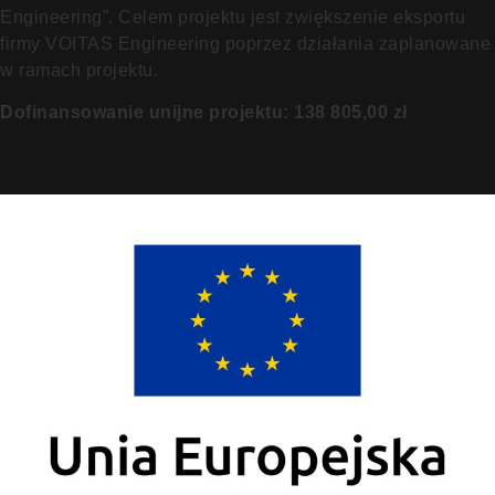
Engineering”. Celem projektu jest zwiększenie eksportu
firmy VOITAS Engineering poprzez działania zaplanowane
w ramach projektu.
Dofinansowanie unijne projektu: 138 805,00 zł