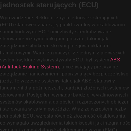
jednostek sterujących (ECU)
Wprowadzenie elektronicznych jednostek sterujących
(ECU) stanowiło znaczący punkt zwrotny w okablowaniu
samochodowym. ECU umożliwiły scentralizowane
sterowanie różnymi funkcjami pojazdu, takimi jak
zarządzanie silnikiem, skrzynią biegów i układami
hamulcowymi. Warto zaznaczyć, że jednym z pierwszych
systemów, które wykorzystywały ECU, był system
ABS
(Anti-lock Braking System)
, umożliwiający precyzyjne
zarządzanie hamowaniem i poprawiający bezpieczeństwo
jazdy. Te wczesne systemy, takie jak ABS, stanowiły
fundament dla późniejszych, bardziej złożonych systemów
sterowania. Postęp ten wymagał bardziej wyrafinowanych
systemów okablowania do obsługi rozproszonych obliczeń
i sterowania w całym pojeździe. Wraz ze wzrostem liczby
jednostek ECU, wzrosła również złożoność okablowania,
co wymagało uwzględnienia takich kwestii jak integralność
sygnału i kompatybilność elektromagnetyczna (EMC).