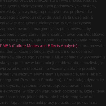
niezawodności, bezpieczeństwa i wydajności. Analiza
obciążenia elektrycznego jest podstawowym krokiem,
określającym wymaganą obciążalność prądową dla
każdego przewodu i obwodu. Analiza ta uwzględnia
całkowite obciążenie elektryczne, w tym szczytowe
zapotrzebowanie i marginesy bezpieczeństwa, aby
zapobiec przegrzaniu i potencjalnym awariom. Dodatkowo,
podczas projektowania istotne jest zastosowanie metody
FMEA (Failure Modes and Effects Analysis)
, która pozwala
na identyfikację potencjalnych awarii oraz ocenę ich
skutków dla całego systemu. FMEA pomaga w wykrywaniu
słabych punktów w konstrukcji okablowania, umożliwiając
wprowadzenie ulepszeń na wczesnym etapie projektu.
Kolejnym ważnym elementem są symulacje, takie jak IPS
(Integrated Powertrain Simulation), które badają dynamikę
elektryczną systemu, przewidując zachowanie sieci
elektrycznej w różnych warunkach obciążenia. Dzięki temu
można ocenić, jak okablowanie będzie reagować na
zmieniające się warunki pracy pojazdu, co pozwala na