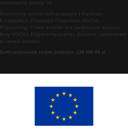
otrzymujemy dotacje UE.
Realizujemy projekt dofinansowany z Funduszy
Europejskich „Ekspansja Eksportowa VOITAS
Engineering”. Celem projektu jest zwiększenie eksportu
firmy VOITAS Engineering poprzez działania zaplanowane
w ramach projektu.
Dofinansowanie unijne projektu: 138 805,00 zł