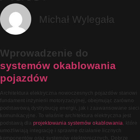
Michał Wylegała
Wprowadzenie do
systemów okablowania
pojazdów
Architektura elektryczna nowoczesnych pojazdów stanowi
fundament inżynierii motoryzacyjnej, obejmując zarówno
podstawową dystrybucję energii, jak i zaawansowane sieci
komunikacyjne. To właśnie architektura elektryczna jest
podstawą dla
projektowania systemów okablowania
, które
umożliwiają integrację i sprawne działanie licznych
komponentów oraz systemów elektronicznych. Dobrze