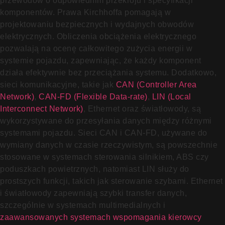
przewodów o odpowiednim przekroju i specyfikacji
komponentów. Prawa Kirchhoffa pomagają w
projektowaniu bezpiecznych i wydajnych obwodów
elektrycznych. Obliczenia obciążenia elektrycznego
pozwalają na ocenę całkowitego zużycia energii w
systemie pojazdu, zapewniając, że każdy komponent
działa efektywnie bez przeciążania systemu. Dodatkowo,
sieci komunikacyjne, takie jak
CAN (Controller Area
Network)
,
CAN-FD (Flexible Data-rate)
,
LIN (Local
Interconnect Network)
, Ethernet oraz światłowody, są
wykorzystywane do przesyłania danych między różnymi
systemami pojazdu. Sieci CAN i CAN-FD, używane do
wymiany danych w czasie rzeczywistym, są powszechnie
stosowane w systemach sterowania silnikiem, ABS czy
poduszkach powietrznych, natomiast LIN służy do
prostszych funkcji, takich jak sterowanie szybami. Ethernet
i światłowody zapewniają szybki transfer danych,
szczególnie w systemach multimedialnych i
zaawansowanych systemach wspomagania kierowcy