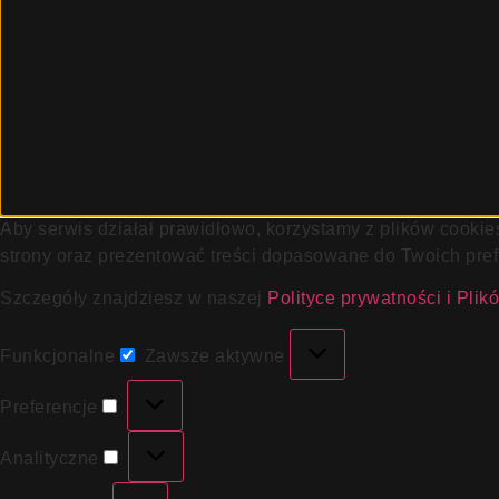
Aby serwis działał prawidłowo, korzystamy z plików cooki
strony oraz prezentować treści dopasowane do Twoich pref
Szczegóły znajdziesz w naszej
Polityce prywatności i Pli
Funkcjonalne
Zawsze aktywne
Preferencje
Analityczne