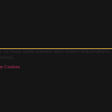
es. Za Twoją zgodą używamy także cookies funkcjonalnych, 
erencji.
ków Cookies
.