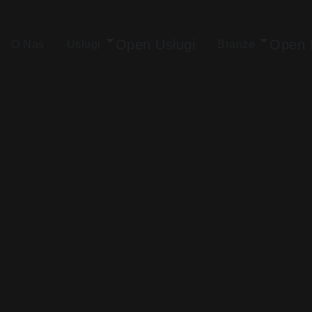
Przejdź
do
treści
Open Usługi
Open 
O Nas
Usługi
Branże