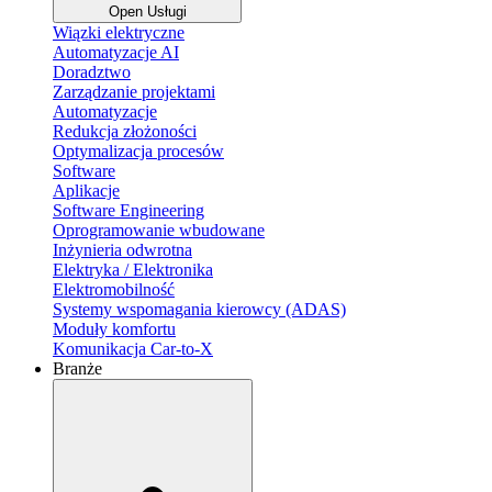
Open Usługi
Wiązki elektryczne
Automatyzacje AI
Doradztwo
Zarządzanie projektami
Automatyzacje
Redukcja złożoności
Optymalizacja procesów
Software
Aplikacje
Software Engineering
Oprogramowanie wbudowane
Inżynieria odwrotna
Elektryka / Elektronika
Elektromobilność
Systemy wspomagania kierowcy (ADAS)
Moduły komfortu
Komunikacja Car-to-X
Branże