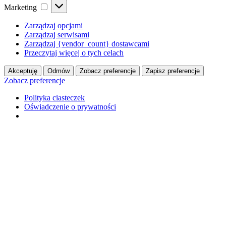
Marketing
Marketing
Zarządzaj opcjami
Zarządzaj serwisami
Zarządzaj {vendor_count} dostawcami
Przeczytaj więcej o tych celach
Akceptuję
Odmów
Zobacz preferencje
Zapisz preferencje
Zobacz preferencje
Polityka ciasteczek
Oświadczenie o prywatności
Przejdź
do
treści