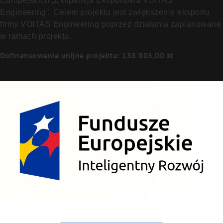
Europejskich „Ekspansja Eksportowa VOITAS
Engineering”. Celem projektu jest zwiększenie eksportu
firmy VOITAS Engineering poprzez działania zaplanowane
w ramach projektu.
Dofinansowanie unijne projektu: 138 805,00 zł