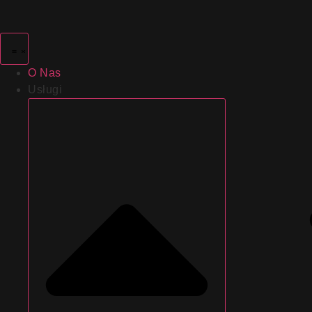
Przejdź
do
treści
O Nas
Usługi