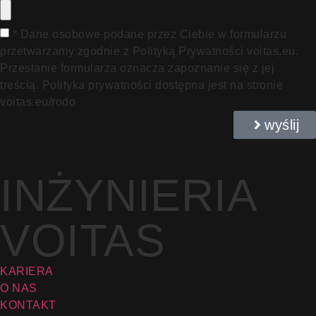
* Dane osobowe podane przez Ciebie w formularzu
przetwarzamy zgodnie z Polityką Prywatności voitas.eu.
Przesłanie formularza oznacza zapoznanie się z jej
treścią. Polityka prywatności dostępna jest na stronie
voitas.eu/rodo
wyślij
INŻYNIERIA
VOITAS
KARIERA
O NAS
KONTAKT